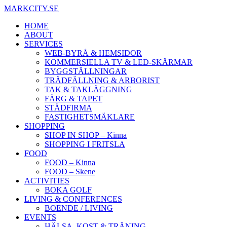
Hoppa
MARKCITY.SE
till
HOME
innehåll
ABOUT
SERVICES
WEB-BYRÅ & HEMSIDOR
KOMMERSIELLA TV & LED-SKÄRMAR
BYGGSTÄLLNINGAR
TRÄDFÄLLNING & ARBORIST
TAK & TAKLÄGGNING
FÄRG & TAPET
STÄDFIRMA
FASTIGHETSMÄKLARE
SHOPPING
SHOP IN SHOP – Kinna
SHOPPING I FRITSLA
FOOD
FOOD – Kinna
FOOD – Skene
ACTIVITIES
BOKA GOLF
LIVING & CONFERENCES
BOENDE / LIVING
EVENTS
HÄLSA, KOST & TRÄNING