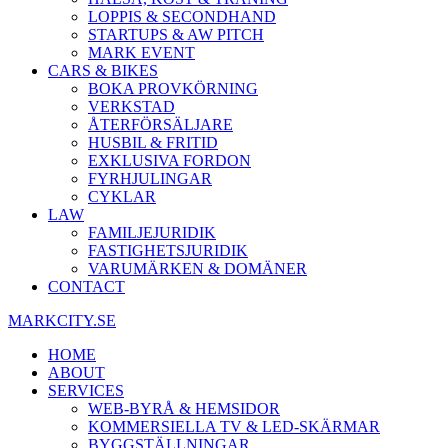
LOPPIS & SECONDHAND
STARTUPS & AW PITCH
MARK EVENT
CARS & BIKES
BOKA PROVKÖRNING
VERKSTAD
ÅTERFÖRSÄLJARE
HUSBIL & FRITID
EXKLUSIVA FORDON
FYRHJULINGAR
CYKLAR
LAW
FAMILJEJURIDIK
FASTIGHETSJURIDIK
VARUMÄRKEN & DOMÄNER
CONTACT
MARKCITY.SE
HOME
ABOUT
SERVICES
WEB-BYRÅ & HEMSIDOR
KOMMERSIELLA TV & LED-SKÄRMAR
BYGGSTÄLLNINGAR