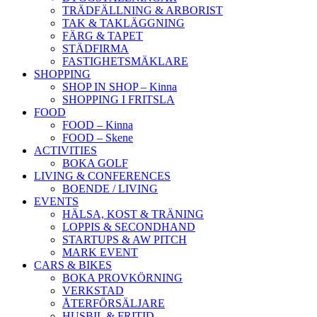
TRÄDFÄLLNING & ARBORIST
TAK & TAKLÄGGNING
FÄRG & TAPET
STÄDFIRMA
FASTIGHETSMÄKLARE
SHOPPING
SHOP IN SHOP – Kinna
SHOPPING I FRITSLA
FOOD
FOOD – Kinna
FOOD – Skene
ACTIVITIES
BOKA GOLF
LIVING & CONFERENCES
BOENDE / LIVING
EVENTS
HÄLSA, KOST & TRÄNING
LOPPIS & SECONDHAND
STARTUPS & AW PITCH
MARK EVENT
CARS & BIKES
BOKA PROVKÖRNING
VERKSTAD
ÅTERFÖRSÄLJARE
HUSBIL & FRITID