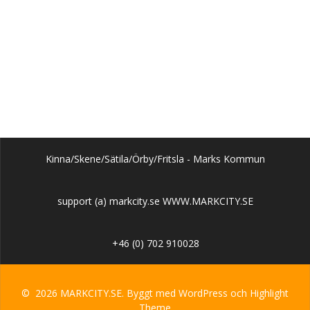
Kinna/Skene/Sätila/Örby/Fritsla - Marks Kommun
support (a) markcity.se WWW.MARKCITY.SE
+46 (0) 702 910028
© 2026 MARKCITY.SE. Byggt med WordPress och
Highlight
Theme