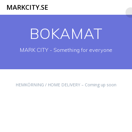
Hoppa
MARKCITY.SE
till
innehåll
BOKAMAT
MARK CITY - Something for everyone
HEMKÖRNING / HOME DELIVERY – Coming up soon