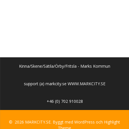
Kinna/Skene/Sätila/Örby/Fritsla - Marks Kommun
support (a) markcity.se WWW.MARKCITY.SE
+46 (0) 702 910028
© 2026 MARKCITY.SE. Byggt med WordPress och
Highlight
Theme